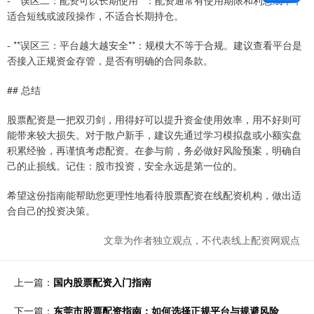
- **误区二：配资可以长期使用**：配资通常有使用期限和利息成本，
适合短线或波段操作，不适合长期持仓。
- **误区三：平台越大越安全**：规模大不等于合规。建议查看平台是
否接入正规资金存管，是否有明确的合同条款。
## 总结
股票配资是一把双刃剑，用得好可以提升资金使用效率，用不好则可
能带来较大损失。对于散户新手，建议先通过学习模拟盘或小额实盘
积累经验，再谨慎考虑配资。在参与前，务必做好风险预案，明确自
己的止损线。记住：股市投资，安全永远是第一位的。
希望这份指南能帮助您更理性地看待股票配资在线配资机构，做出适
合自己的投资决策。
文章为作者独立观点，不代表线上配资网观点
上一篇：
国内股票配资入门指南
下一篇：
东莞市股票配资指南：如何选择正规平台与规避风险