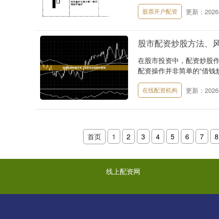
更新：2026-
股票开户配资
股市配资炒股方法、
在股市投资中，配资炒股
配资操作并非简单的“借钱炒
更新：2026-
在线配资机构
首页
1
2
3
4
5
6
7
8
线上配资网