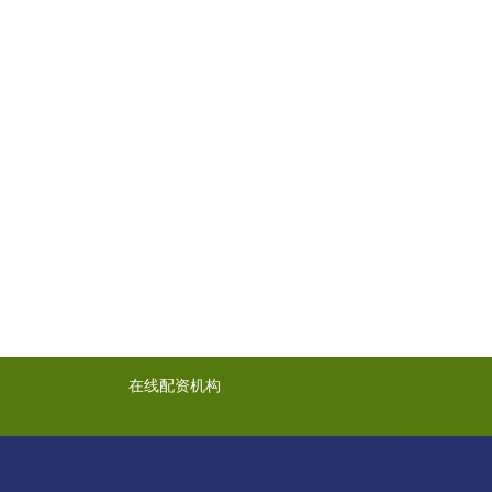
在线配资机构