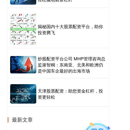
揭秘国内十大股票配资平台，助你
投资腾飞
炒股配资平台公司 MHP管理咨询总
监谢智桐：东南亚、北美和欧洲仍
是中国车企最好的出海市场
天津股票配资：助您资金杠杆，投
资更轻松
最新文章