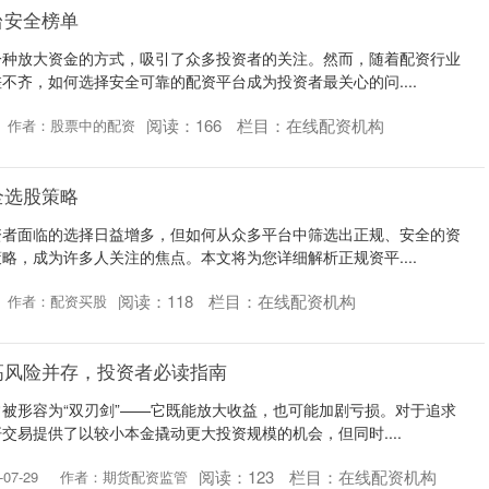
台安全榜单
一种放大资金的方式，吸引了众多投资者的关注。然而，随着配资行业
不齐，如何选择安全可靠的配资平台成为投资者最关心的问....
阅读：
166
栏目：
在线配资机构
作者：股票中的配资
全选股策略
资者面临的选择日益增多，但如何从众多平台中筛选出正规、安全的资
略，成为许多人关注的焦点。本文将为您详细解析正规资平....
阅读：
118
栏目：
在线配资机构
作者：配资买股
高风险并存，投资者必读指南
被形容为“双刃剑”——它既能放大收益，也可能加剧亏损。对于追求
交易提供了以较小本金撬动更大投资规模的机会，但同时....
阅读：
123
栏目：
在线配资机构
07-29
作者：期货配资监管