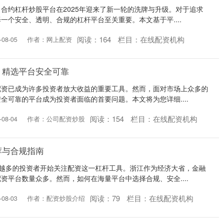
合约杠杆炒股平台在2025年迎来了新一轮的洗牌与升级。对于追求
一个安全、透明、合规的杠杆平台至关重要。本文基于平....
阅读：
164
栏目：
在线配资机构
08-05
作者：网上配资
，精选平台安全可靠
配资已成为许多投资者放大收益的重要工具。然而，面对市场上众多的
全可靠的平台成为投资者面临的首要问题。本文将为您详细....
阅读：
154
栏目：
在线配资机构
08-04
作者：公司配资炒股
荐与合规指南
来越多的投资者开始关注配资这一杠杆工具。浙江作为经济大省，金融
资平台数量众多。然而，如何在海量平台中选择合规、安全....
阅读：
79
栏目：
在线配资机构
08-03
作者：配资炒股介绍