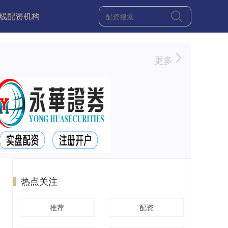
线配资机构
更多
热点关注
推荐
配资