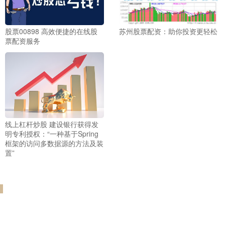
股票00898 高效便捷的在线股
苏州股票配资：助你投资更轻松
票配资服务
线上杠杆炒股 建设银行获得发
明专利授权：“一种基于Spring
框架的访问多数据源的方法及装
置”