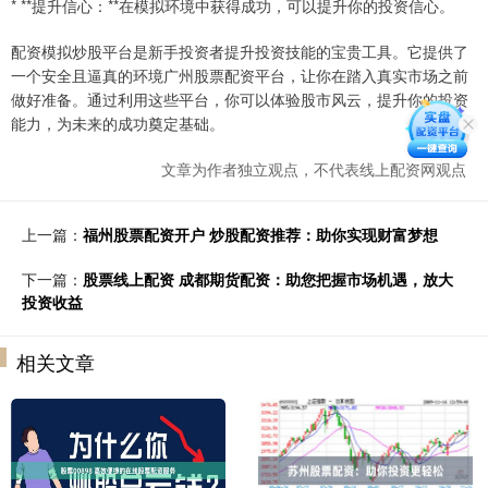
* **提升信心：**在模拟环境中获得成功，可以提升你的投资信心。
配资模拟炒股平台是新手投资者提升投资技能的宝贵工具。它提供了
一个安全且逼真的环境广州股票配资平台，让你在踏入真实市场之前
做好准备。通过利用这些平台，你可以体验股市风云，提升你的投资
能力，为未来的成功奠定基础。
文章为作者独立观点，不代表线上配资网观点
上一篇：
福州股票配资开户 炒股配资推荐：助你实现财富梦想
下一篇：
股票线上配资 成都期货配资：助您把握市场机遇，放大
投资收益
相关文章