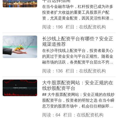
在当今金融市场中，杠杆投资已成为许多
投资者扩大收益的重要工具股票开户配
资，尤其是黄金配资，因其灵活性和潜在
高回报而备受关注。然而，高收益往往伴
阅读：
196
栏目：
在线配资机构
随着高风险，选择安....
长沙线上配资平台有哪些？安全正
规渠道推荐
在长沙寻找线上配资平台，投资者最关心
的莫过于资金安全与平台正规性。随着金
融市场的活跃，各类配资平台层出不穷，
但其中鱼龙混杂，选择安全可靠的渠道至
阅读：
136
栏目：
在线配资机构
关重要。本文将为....
大牛股票配资网站：安全正规的在
线炒股配资平台
## 大牛股票配资网站：安全正规的在线炒
股配资平台，投资者的明智之选 在当今瞬
息万变的股票市场中，机会往往稍纵即
逝。充足的资金是把握这些机会的关键，
阅读：
64
栏目：
在线配资机构
但并非每位投....