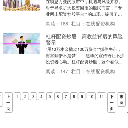
在瞬息万变的股市中，机遇与风险并存。
对于寻求扩大投资回报的股民而言，**专
业网上配资炒股平台**的出现，提供了一
种高效利用资金的途径。然而，如何在众
阅读：
168
栏目：
在线配资机构
多选择中，找....
杠杆配资炒股：高收益背后的风险
警示
“用10万本金撬动100万资金”“抓住牛市，
财富翻倍不是梦”——这样的宣传语让不少
投资者心动。杠杆配资炒股，这个看似能
快速放大收益的金融工具，正吸引着越来
阅读：
147
栏目：
在线配资机构
越多渴....
首
上
1
2
3
4
5
6
7
8
9
10
11
下
末
页
一
一
页
页
页