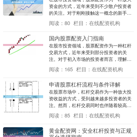
资金的方式，近年来受到不少散户投资者
的关注。对于刚刚接触这一概念的新手来
说，了解配资的基本逻辑、操作流程以及
阅读：
80
栏目：
在线配资机构
风险控制方法至关....
国内股票配资入门指南
在股市投资领域，股票配资作为一种杠杆
交易方式，近年来受到部分投资者的关
注。对于初入市场的投资者而言，理解配
资的基本概念、运作模式及潜在风险至关
阅读：
165
栏目：
在线配资机构
重要。本文将为您系....
申请股票杠杆流程与条件详解
在股票市场中，杠杆交易作为一种放大投
资收益的方式，受到越来越多投资者的关
注。然而，杠杆交易同时也伴随着较高的
风险，因此了解申请股票杠杆的具体流程
阅读：
85
栏目：
在线配资机构
与条件至关重要。....
黄金配资网：安全杠杆投资与正规
平台选择指南