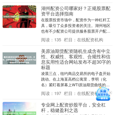
湖州配资公司哪家好？正规股票配
资平台选择指南
在股票投资市场中，配资作为一种杠杆工
具，吸引了众多投资者的关注。湖州地区
也有不少配资公司提供服务股票开户配
资，但如何在众多选择中找到正规可靠的
阅读：
135
栏目：
在线配资机构
平台？本文将为您提....
美原油期货配资随机生成含有中立
性、权威性、客观性、合规性和信
息实用性适合网站发布不超30字的
标题
凌晨三点，纽约商品交易所的电子盘开始
跳动。在上海某高档公寓里，李明（化
名）紧盯着屏幕上WTI原油期货曲线的每
一个波动，额头渗出细密汗珠。他用配资
阅读：
197
栏目：
在线配资机构
账户里的50万本....
专业网上配资炒股平台，安全杠
杆，稳健盈利之选