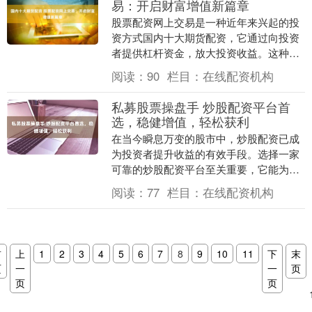
易：开启财富增值新篇章
股票配资网上交易是一种近年来兴起的投
资方式国内十大期货配资，它通过向投资
者提供杠杆资金，放大投资收益。这种方
式为投资者提供了更高的收益潜力，但也
阅读：
90
栏目：
在线配资机构
带来了更高的风险....
私募股票操盘手 炒股配资平台首
选，稳健增值，轻松获利
在当今瞬息万变的股市中，炒股配资已成
为投资者提升收益的有效手段。选择一家
可靠的炒股配资平台至关重要，它能为您
的投资保驾护航，助您轻松获利。 1. 投资
阅读：
77
栏目：
在线配资机构
者选择一家....
首
上
1
2
3
4
5
6
7
8
9
10
11
下
末
页
一
一
页
页
页