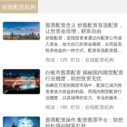
在线配资机构
股票配资含义 炒股配资首选配资，
让您资金倍增，财富自由
炒股配资，是指投资者通过向配资公司借
入资金，放大自己的资金规模，从而提高
投资收益的一种方式。配资首选配资股票
配资含义，让您资金倍增，财富自由。 股
阅读：
125
栏目：
在线配资机构
票配资是一种融....
白银市股票配资 揭秘国内期货配资
行业翘楚，助您投资无忧
在瞬息万变的期货市场中，配资已成为投
资者放大收益的利器。而国内期货配资行
业翘楚，以其雄厚的实力、专业的服务和
完善的风控体系，为投资者提供安全可靠
阅读：
185
栏目：
在线配资机构
的配资服务，助您....
股票配资操作 配资股票平台：助您
轻松撬动财富杠杆