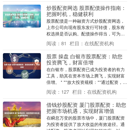
炒股配资网选 股票配债操作指南：
把握时机，稳健获利
股票配债是一种融资方式炒股配资网选，
上市公司向现有股东发行可转债，股东有
权选择是否认购。配债操作得当，可为投
资者带来稳健收益。 * **爆仓风险：**当股
阅读：
81
栏目：
在线配资机构
票价格....
股票 操盘 白银市股票配资：助您
投资腾飞，财富倍增
在白银市，股票配资已成为投资者的有力
工具，助其在资本市场上腾飞，实现财富
倍增。 * **放大投资规模：**通过配资，投
资者可以放大投资规模，从而获得更高的
阅读：
127
栏目：
在线配资机构
潜在收....
借钱炒股配资 厦门股票配资：助您
把握市场机遇，实现财富增值
在瞬息万变的股票市场中，厦门股票配资
为投资者提供了放大收益的有效途径。通