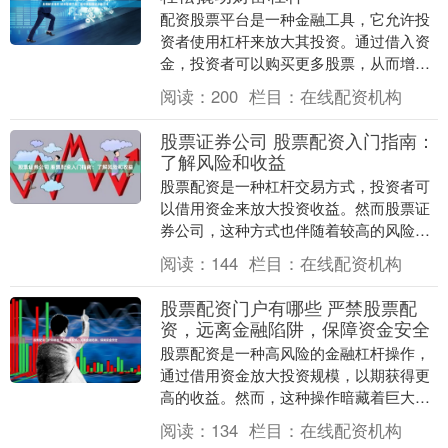
配资股票平台是一种金融工具，它允许投
资者使用杠杆来放大其投资。通过借入资
金，投资者可以购买更多股票，从而增加
其潜在收益。 * **资金倍增：**通过借入资
阅读：
200
栏目：
在线配资机构
金，投....
股票证券公司 股票配资入门指南：
了解风险和收益
股票配资是一种杠杆交易方式，投资者可
以借用资金来放大投资收益。然而股票证
券公司，这种方式也伴随着较高的风险。
* **放大收益：**杠杆作用可以放大投资者
阅读：
144
栏目：
在线配资机构
的收益....
股票配资门户有哪些 严禁股票配
资，远离金融陷阱，保障资金安全
股票配资是一种高风险的金融杠杆操作，
通过借用资金放大投资规模，以期获得更
高的收益。然而，这种操作暗藏着巨大的
风险，一旦市场出现波动股票配资门户有
阅读：
134
栏目：
在线配资机构
哪些，投资者可能....