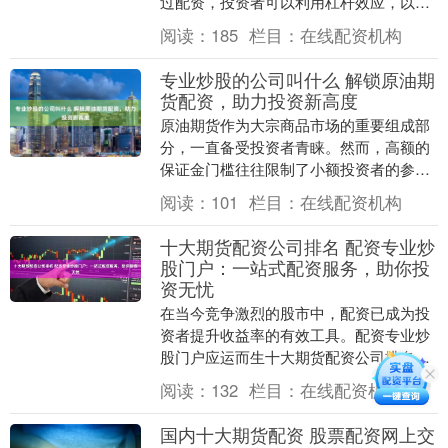
过配资，投资者可以利用杠杆效应，以较
小的本金撬动更大的资金，从而提升投资
阅读：
185
栏目：
在线配资机构
收益率。 2. ....
专业炒股的公司叫什么 解锁原油期
货配资，助力投资新高度
原油期货作为大宗商品市场的重要组成部
分，一直备受投资者青睐。然而，高额的
保证金门槛往往限制了小额投资者的参
与。如今，原油期货配资的出现，为投资
阅读：
101
栏目：
在线配资机构
者提供了撬动更大资....
十大期货配资公司排名 配资专业炒
股门户：一站式配资服务，助你投
资无忧
在当今竞争激烈的股市中，配资已成为投
资者提升收益率的有效工具。配资专业炒
股门户应运而生十大期货配资公司排名，
为投资者提供一站式配资服务，助力其投
阅读：
132
栏目：
在线配资机构
资无忧。 我们的....
国内十大期货配资 股票配资网上交