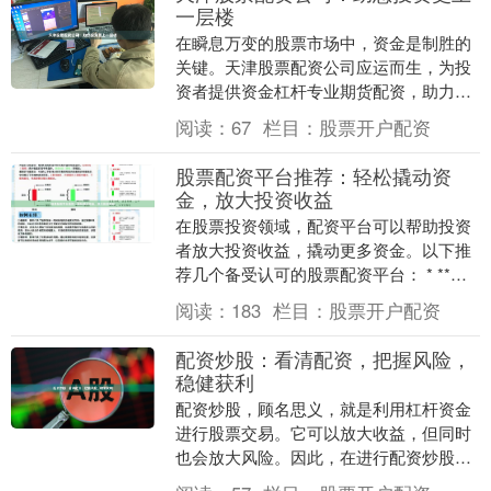
一层楼
在瞬息万变的股票市场中，资金是制胜的
关键。天津股票配资公司应运而生，为投
资者提供资金杠杆专业期货配资，助力其
投资更上一层楼。 天津股票配资公司通过
阅读：
67
栏目：
股票开户配资
提供资金杠杆，....
股票配资平台推荐：轻松撬动资
金，放大投资收益
在股票投资领域，配资平台可以帮助投资
者放大投资收益，撬动更多资金。以下推
荐几个备受认可的股票配资平台： * **雪
球配资：**行业领先的配资平台，提供灵
阅读：
183
栏目：
股票开户配资
活的配资....
配资炒股：看清配资，把握风险，
稳健获利
配资炒股，顾名思义，就是利用杠杆资金
进行股票交易。它可以放大收益，但同时
也会放大风险。因此，在进行配资炒股之
前专业期货配资，投资者需要充分了解配