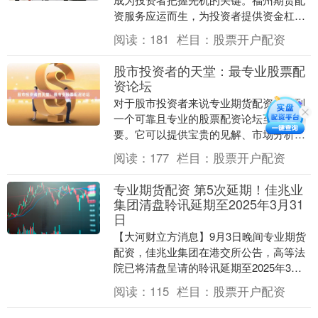
资服务应运而生，为投资者提供资金杠
杆，助力其放大收益潜力。 福州期货配资
阅读：
181
栏目：
股票开户配资
平台通过与正规期....
股市投资者的天堂：最专业股票配
资论坛
对于股市投资者来说专业期货配资，找到
一个可靠且专业的股票配资论坛至关重
要。它可以提供宝贵的见解、市场分析和
投资策略，帮助投资者做出明智的决策。
阅读：
177
栏目：
股票开户配资
我们为您推荐最专....
专业期货配资 第5次延期！佳兆业
集团清盘聆讯延期至2025年3月31
日
【大河财立方消息】9月3日晚间专业期货
配资，佳兆业集团在港交所公告，高等法
院已将清盘呈请的聆讯延期至2025年3月
31日。 此前，佳兆业集团3月8日发布的公
阅读：
115
栏目：
股票开户配资
告显....