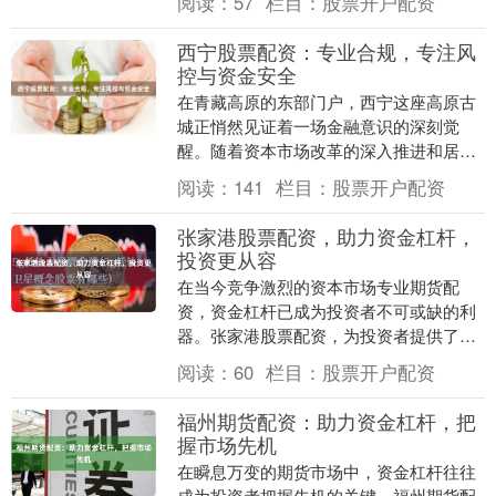
阅读：
57
栏目：
股票开户配资
资的本质和风险，....
西宁股票配资：专业合规，专注风
控与资金安全
在青藏高原的东部门户，西宁这座高原古
城正悄然见证着一场金融意识的深刻觉
醒。随着资本市场改革的深入推进和居民
财富管理需求的日益增长，股票投资已成
阅读：
141
栏目：
股票开户配资
为越来越多西宁人资....
张家港股票配资，助力资金杠杆，
投资更从容
在当今竞争激烈的资本市场专业期货配
资，资金杠杆已成为投资者不可或缺的利
器。张家港股票配资，为投资者提供了一
种安全、便捷的资金杠杆方式，助力其投
阅读：
60
栏目：
股票开户配资
资更从容。 张家港....
福州期货配资：助力资金杠杆，把
握市场先机
在瞬息万变的期货市场中，资金杠杆往往
成为投资者把握先机的关键。福州期货配