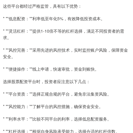
这些平台都经过严格监管，具有以下优势：
* **低息配资：**利率低至年化5%，有效降低投资成本。
* **灵活杠杆：**提供1-10倍不等的杠杆选择，满足不同投资者的需
求。
* **风控完善：**采用先进的风控技术，实时监控账户风险，保障资金
安全。
* **便捷操作：**线上申请，快速审批，资金到账快。
选择股票配资平台时，投资者应注意以下几点：
* **平台资质：**选择正规合规的平台，避免非法集资风险。
* **风控能力：**了解平台的风控措施，确保资金安全。
* **利率水平：**比较不同平台的利率，选择低息配资服务。
* **杠杆选择：**根据自身风险承受能力，选择合适的杠杆倍数。