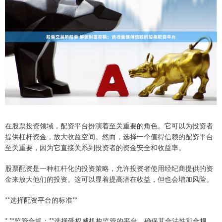
在股票投资领域，配资平台扮演着至关重要的角色。它可以为投资者
提供杠杆资金，放大收益空间。然而，选择一个值得信赖的配资平台
至关重要，因为它直接关系到投资者的资金安全和收益率。
股票配资是一种杠杆化的投资策略，允许投资者使用经纪商提供的资
金来放大他们的投资。这可以显着提高潜在收益，但也会增加风险。
**选择配资平台的标准**
* **监管合规：**选择受权威机构监管的平台，确保其合法性和合规