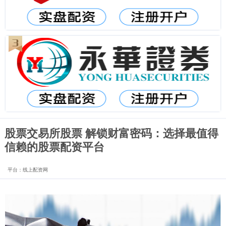
股票交易所股票 解锁财富密码：选择最值得
信赖的股票配资平台
平台：线上配资网