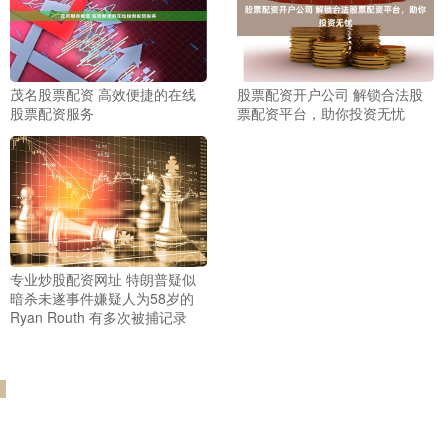
茂名股票配资 高效便捷的在线
股票配资开户公司 解锁合法股
股票配资服务
票配资平台，助你投资无忧
专业炒股配资网址 特朗普疑似
暗杀未遂事件嫌疑人为58岁的
Ryan Routh 有多次被捕记录