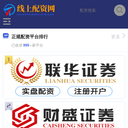
正规配资平台排行
更多
已收录
999
+家平台