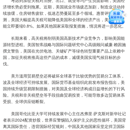
考虑到加征关税对消费、出口、就业等均产生负面影响，美国经
济增长势必受到拖累。近期，美国就业市场疲态加剧，制造业活动持
续放缓，住房销售疲软，低迷态势蔓延至多个领域。惠誉评级公司预
测，美国大幅提高关税可能降低美国和全球的经济产出，美国经济可
能立即萎缩0.8%。如果其他国家采取报复措施，情况将进一步恶化。
长期来看，高关税将削弱美国高新技术产业竞争力，影响美国能
源转型进程。美国智库战略与国际问题研究中心高级顾问威廉·赖因施
撰文警告，美国在光伏电池、关键矿产等绿色转型重要产品上依赖中
国，加征关税将推高这些产品的成本，减缓美国实现气候目标的步
伐。
美方滥用贸易壁垒还将破坏全球基于比较优势的贸易分工体系，
波及全球经济可持续发展。国际货币基金组织此前发布报告指出，美
国持续升级贸易限制措施，对美国及全球经济构成日益增长的下行风
险。关税和非关税壁垒等手段扭曲贸易投资，可能导致多边贸易体系
受损、全球供应链断裂。
美国哥伦比亚大学可持续发展中心主任杰弗里·萨克斯对新华社记
者表示2024配资炒股，世界应警惕陷入保护主义的恶性循环，美国背
离其国际责任，违背国际经贸规则，中国及其他国家应坚定捍卫国际