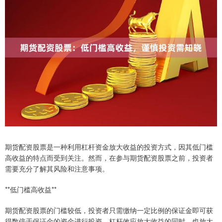
期货配资股票是一种利用杠杆资金放大收益的投资方式，因其低门槛
高收益的特点而受到关注。然而，在参与期货配资股票之前，投资者
需要充分了解其风险和注意事项。
**低门槛高收益**
期货配资股票的门槛较低，投资者只需缴纳一定比例的保证金即可获
得数倍于保证金的资金进行投资。杠杆效应放大收益的同时，也放大