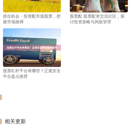
抓住机会：投资配市值股票，把
股票配 股票配资交流社区，探
握市场脉搏
讨投资策略与风险管理
股票杠杆平台有哪些？正规安全
平台盘点推荐
相关更新