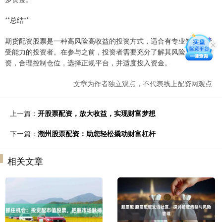
**总结**
期货配资股票是一种高风险高收益的投资方式，适合有专业知识和承
受能力的投资者。在参与之前，投资者需要充分了解其风险，谨慎投
资，合理控制仓位，选择正规平台，并适度投入资金。
文章为作者独立观点，不代表线上配资网观点
上一篇：
开股票配资，放大收益，实现财富梦想
下一篇：
潮州股票配资：助您轻松撬动财富杠杆
相关文章