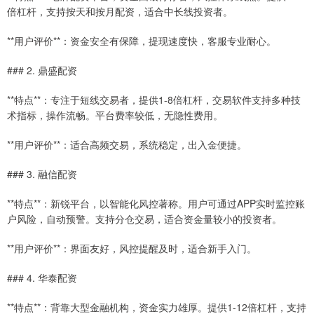
倍杠杆，支持按天和按月配资，适合中长线投资者。
**用户评价**：资金安全有保障，提现速度快，客服专业耐心。
### 2. 鼎盛配资
**特点**：专注于短线交易者，提供1-8倍杠杆，交易软件支持多种技
术指标，操作流畅。平台费率较低，无隐性费用。
**用户评价**：适合高频交易，系统稳定，出入金便捷。
### 3. 融信配资
**特点**：新锐平台，以智能化风控著称。用户可通过APP实时监控账
户风险，自动预警。支持分仓交易，适合资金量较小的投资者。
**用户评价**：界面友好，风控提醒及时，适合新手入门。
### 4. 华泰配资
**特点**：背靠大型金融机构，资金实力雄厚。提供1-12倍杠杆，支持