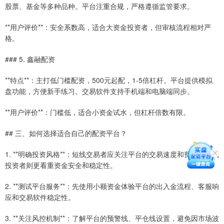
股票、基金等多种品种。平台注重合规，严格遵循监管要求。
**用户评价**：安全系数高，适合大资金投资者，但审核流程相对严
格。
### 5. 鑫融配资
**特点**：主打低门槛配资，500元起配，1-5倍杠杆。平台提供模拟
盘功能，方便新手练习。交易软件支持手机端和电脑端同步。
**用户评价**：门槛低，适合小资金试水，但杠杆倍数有限。
## 三、如何选择适合自己的配资平台？
1. **明确投资风格**：短线交易者应关注平台的交易速度和费率；长线
投资者则更看重资金安全和稳定性。
2. **测试平台服务**：先使用小额资金体验平台的出入金流程、客服响
应和交易软件稳定性。
3. **关注风控机制**：了解平台的预警线、平仓线设置，避免因市场波