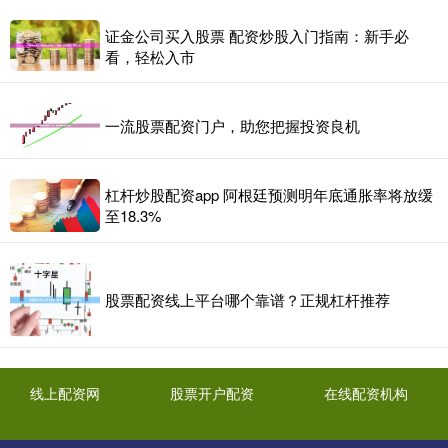
证金公司买入股票 配资炒股入门指南：新手必
看，轻松入市
一流股票配资门户，助您把握投资良机
杠杆炒股配资app 阿根廷预测明年底通胀率将放缓
至18.3%
股票配资线上平台哪个靠谱？正规杠杆推荐
线上配资网
股票开户配资
在线配资机构