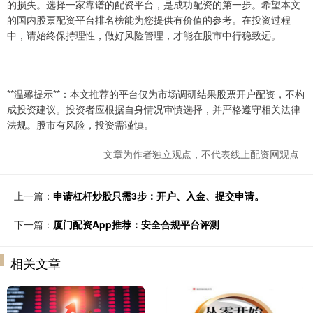
的损失。选择一家靠谱的配资平台，是成功配资的第一步。希望本文
的国内股票配资平台排名榜能为您提供有价值的参考。在投资过程
中，请始终保持理性，做好风险管理，才能在股市中行稳致远。
---
**温馨提示**：本文推荐的平台仅为市场调研结果股票开户配资，不构
成投资建议。投资者应根据自身情况审慎选择，并严格遵守相关法律
法规。股市有风险，投资需谨慎。
文章为作者独立观点，不代表线上配资网观点
上一篇：
申请杠杆炒股只需3步：开户、入金、提交申请。
下一篇：
厦门配资App推荐：安全合规平台评测
相关文章